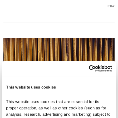
אודיו
This website uses cookies
אחת ששומעת – 14.7.22
This website uses cookies that are essential for its 
אחת ששומעת
אליענה בן דוד
proper operation, as well as other cookies (such as for 
analysis, research, advertising and marketing) subject to 
01:58:23
14.07.22