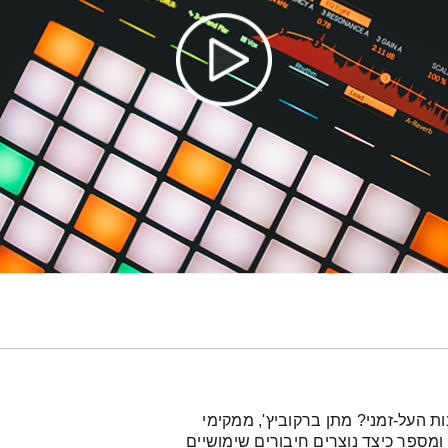
 העל-זמני? מתן ברקוביץ', ממקימי
ה טכנית" ומספר כיצד נוצרים חיבורים שימושיים