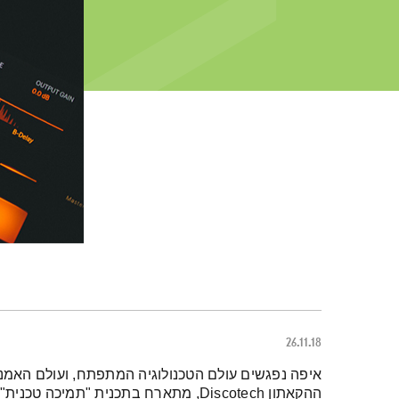
26.11.18
תמצית הפודקאסט
איפה נפגשים עולם הטכנולוגיה המתפתח, ועולם האמנות
ההקאתון Discotech, מתארח בתכנית "תמיכ