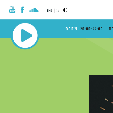
|
עב
ENG
בת
20:00-22:00
שידור חי