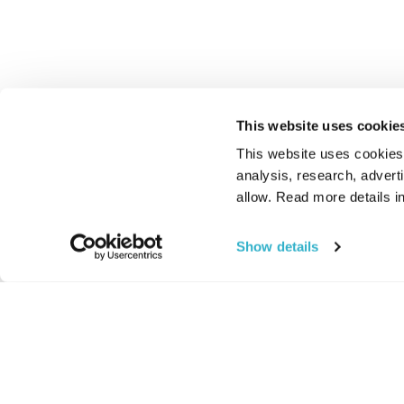
This website uses cookie
This website uses cookies t
analysis, research, advert
allow. Read more details in
Show details