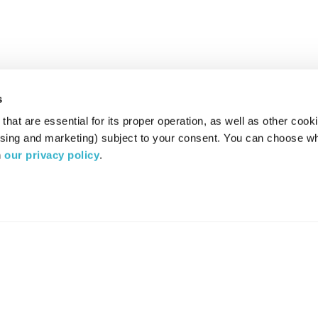
s
hat are essential for its proper operation, as well as other cooki
ising and marketing) subject to your consent. You can choose wh
 
our privacy policy
.
רדיו מהות החיים משדר ב:
ערוץ 87
YES
סלקום
TV
TUNE IN