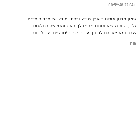
00:59:48
22.04.
חזון מכוון אותנו באופן מודע ובלתי מודע אל עבר היעדים
לנו, הוא מוציא אותנו מהמהלך האוטומטי של החלטות
עבר ומאפשר לנו לבחון יעדים ישנים/חדשים. ענבל רווח,
אמנת מעשית ורוחנית ביצירת מציאות וחיבור אנשים
דיו
גדולה שבהם מתארחת באולפן 'אסימונים'