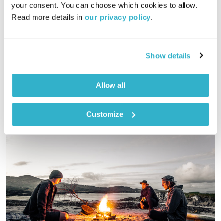
your consent. You can choose which cookies to allow. 
00:57:59
01.12.14
Read more details in 
our privacy policy
.
זהר צמח וילסון מארח את יונה שגב, מטפל, מנחה ומומחה ברפואה
קוראנית – סו ג'וק
Show details
אודיו
Allow all
Customize