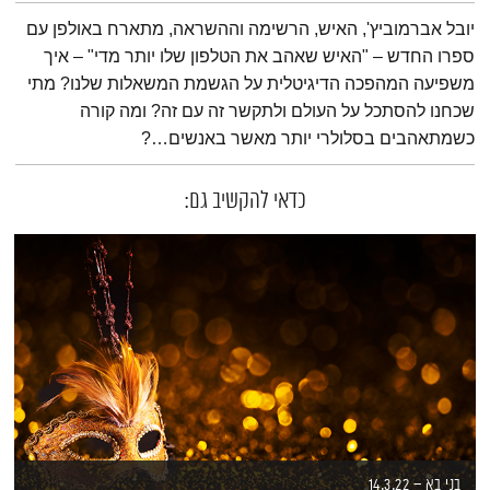
תמצית הפודקאסט
יובל אברמוביץ', האיש, הרשימה וההשראה, מתארח באולפן עם
ספרו החדש – "האיש שאהב את הטלפון שלו יותר מדי" – איך
משפיעה המהפכה הדיגיטלית על הגשמת המשאלות שלנו? מתי
שכחנו להסתכל על העולם ולתקשר זה עם זה? ומה קורה
כשמתאהבים בסלולרי יותר מאשר באנשים…?
כדאי להקשיב גם:
בני בא – 14.3.22