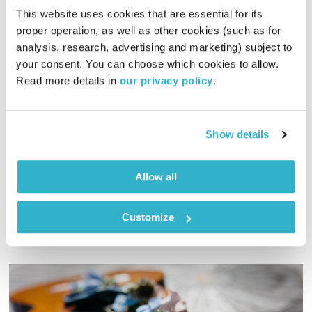
This website uses cookies that are essential for its 
proper operation, as well as other cookies (such as for 
בני בא – 19.3.23
analysis, research, advertising and marketing) subject to 
your consent. You can choose which cookies to allow. 
בני בא
בני בשן
Read more details in 
our privacy policy
.
01:00:16
19.03.23
והפעם, העצב של פנחס שדה במאבק עם דג, האמת אצל הדגים
Show details
המאושרים והבית חוזר אל האיש. ומוסיקה? פלא מזדחל אל פלא.
ואלוהים? איתנו. יופי. טפו עלינו
Allow all
אודיו
Customize