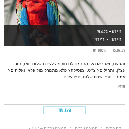
בני בא – 15.6.23
בני בא
בני בשן
01:00:13
15.06.23
והפעם, זאהי ארמלי מפתגם לנו חוכמה לשבת שלום. ואז, תוכי
עצלן. ותהילים? צ״ט. ומוסיקה? פלא מתמרק מול פלא. ואלוהים?
איתנו. ויופי. שבת שלום. טפו עלינו
אודיו
הצג עוד
דף הבית
תמיכה טכנית
תמיכה טכנית – 5.7.17