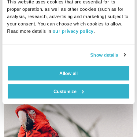
This website uses cookies that are essential for its 
proper operation, as well as other cookies (such as for 
פרשת שלח לך
analysis, research, advertising and marketing) subject to 
נפגשים לשבת
הרב אור זהר
your consent. You can choose which cookies to allow. 
Read more details in 
our privacy policy
.
00:59:53
09.06.15
הרב אור זוהר מקבל את השבת בשיחה על פרשת השבוע – פרשת
"שלח לך". אורח באולפן: ג'יוואני יובל, מנחה מדיטציות אקטיביות
Show details
אודיו
Allow all
Customize