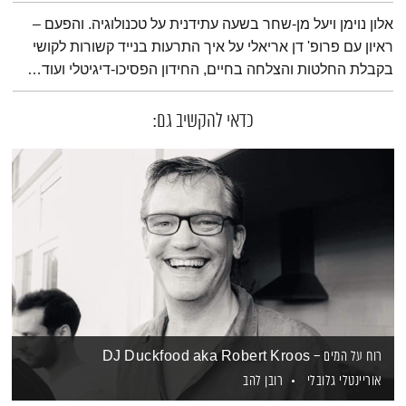
תמצית הפודקאסט
אלון נוימן ויעל מן-שחר בשעה עתידנית על טכנולוגיה. והפעם –
ראיון עם פרופ' דן אריאלי על איך התרעות בנייד קשורות לקושי
בקבלת החלטות והצלחה בחיים, החידון הפסיכו-דיגיטלי ועוד…
כדאי להקשיב גם:
רוח על המים – DJ Duckfood aka Robert Kroos
אוריינטלי גלובלי
רובן להב