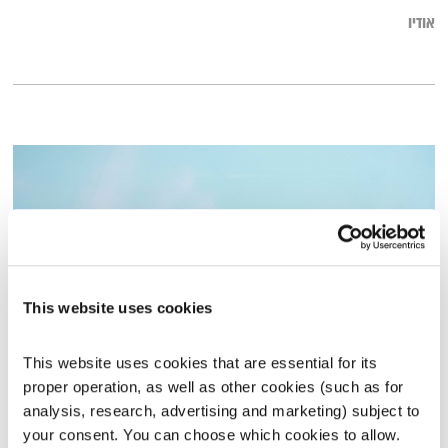
אודיו
This website uses cookies
This website uses cookies that are essential for its 
לירונולדת
proper operation, as well as other cookies (such as for 
פה זה טוב
לירון תאני
analysis, research, advertising and marketing) subject to 
your consent. You can choose which cookies to allow. 
01:28:52
19.10.20