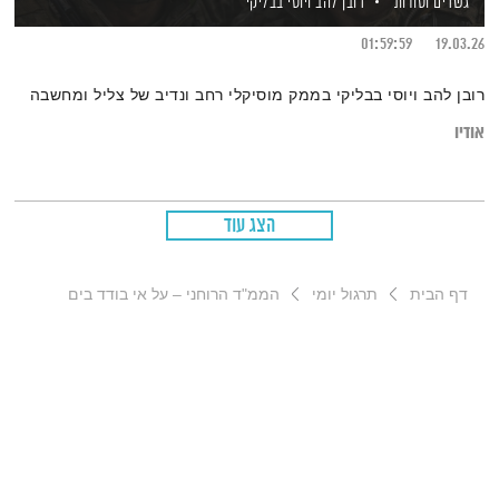
גשרים וסודות
רובן להב
ויוסי בבליקי
01:59:59
19.03.26
רובן להב ויוסי בבליקי בממק מוסיקלי רחב ונדיב של צליל ומחשבה
אודיו
הצג עוד
דף הבית
תרגול יומי
הממ"ד הרוחני – על אי בודד בים