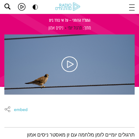
הממ"ד הרוחני – על אי בודד בים
מתוך:
תרגול יומי
ניסים אמון
embed
תמצית הפודקאסט
תרגולים יומיים לזמן מלחמה עם זן מאסטר ניסים אמון