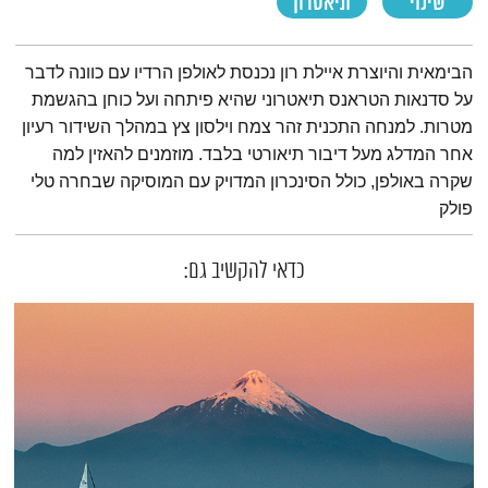
שינוי
תיאטרון
תמצית הפודקאסט
הבימאית והיוצרת איילת רון נכנסת לאולפן הרדיו עם כוונה לדבר
על סדנאות הטראנס תיאטרוני שהיא פיתחה ועל כוחן בהגשמת
מטרות. למנחה התכנית זהר צמח וילסון צץ במהלך השידור רעיון
אחר המדלג מעל דיבור תיאורטי בלבד. מוזמנים להאזין למה
שקרה באולפן, כולל הסינכרון המדויק עם המוסיקה שבחרה טלי
פולק
כדאי להקשיב גם: