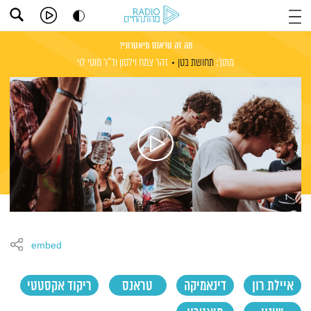
מה זה טראנס תיאטרוני?
מתוך:
תחושת בטן
זהר צמח וילסון
וד"ר מוטי לוי
embed
איילת רון
דינאמיקה
טראנס
ריקוד אקסטטי