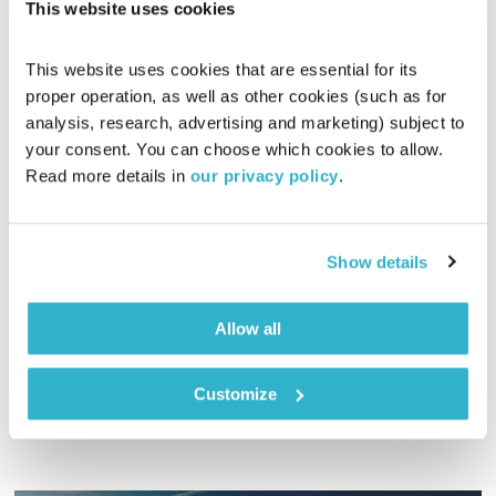
This website uses cookies
This website uses cookies that are essential for its 
proper operation, as well as other cookies (such as for 
analysis, research, advertising and marketing) subject to 
דנמרק 1992
your consent. You can choose which cookies to allow. 
ניצחון הרוח
יוסי מדינה
Read more details in 
our privacy policy
.
00:19:17
16.02.23
Show details
ב-1992, בהתראה קצרה של עשרה ימים בלבד, נבחרת דנמרק
קיבלה הודעה שהיא צריכה להתכונן לאליפות אירופה בכדורגל. זו
הייתה תחילת הדרך של אחד מסיפורי הסינדרלה המפתיעים
Allow all
בתולדות הטורניר
אודיו
Customize