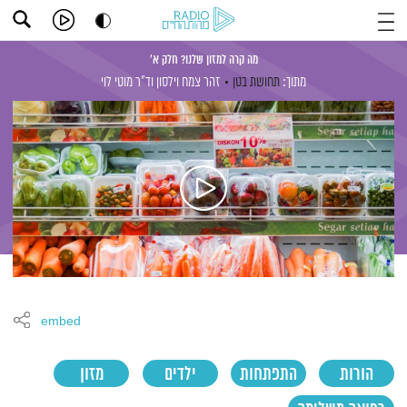
מה קרה למזון שלנו? חלק א'
מתוך:
תחושת בטן
זהר צמח וילסון
וד"ר מוטי לוי
embed
הורות
התפתחות
ילדים
מזון