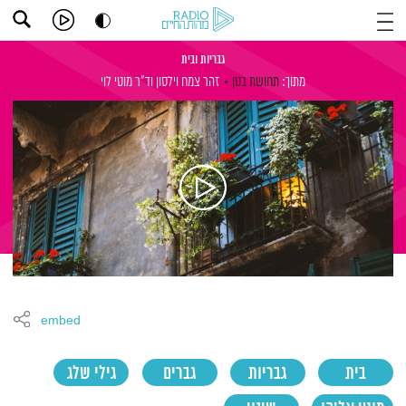
גבריות ובית
מתוך:
תחושת בטן
זהר צמח וילסון
וד"ר מוטי לוי
embed
בית
גבריות
גברים
גילי שלג