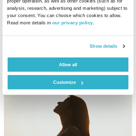
proper operation, as well as other cookies (such as for 
analysis, research, advertising and marketing) subject to 
כל יום מחדש – 13.6.22
your consent. You can choose which cookies to allow. 
כל יום מחדש
אמיר פרי
Read more details in 
our privacy policy
.
00:58:44
13.06.22
שעה של מוזיקה מעולה להתעורר איתה, בעריכת ובהגשת אמיר פרי
Show details
אודיו
Allow all
Customize