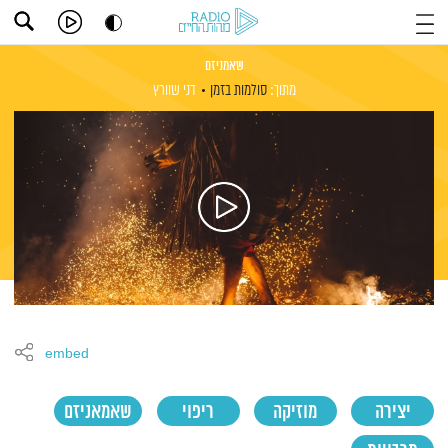
שאמניזם
מתוך:
סולמות בזמן
דני שוורץ
embed
יצירה
מוזיקה
ריפוי
שאמאניזם