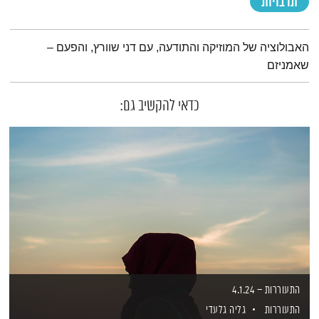
תרבויות
תמצית הפודקאסט
האבולוציה של המוזיקה והתודעה, עם דני שוורץ, והפעם –
שאמניזם
כדאי להקשיב גם:
התעוררות – 4.1.24
התעוררות
גליה גלעדי