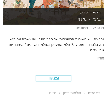
בני בא – 22.8.23
בני בא
בני בשן
01:00:23
22.08.23
והפעם, 28 השורות הראשונות של ספר התה. ואז נשתה עם קישון
תה בלונדון. ומוסיקה? פלא מתעדכן מפלא. ואלוהים? איתנו. יופי.
טפו עלינו
אודיו
הצג עוד
דף הבית
סולמות בזמן
נשים