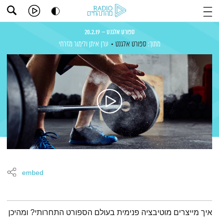
ספורט אלגנט – 20.2.19
מתוך:
ספורט אלגנט
ערן איתן
ולימור מזרחי
embed
תמצית הפודקאסט
איך מייצרים מוטיבציה פנימית בעולם הספורט התחרותי? ומהיכן