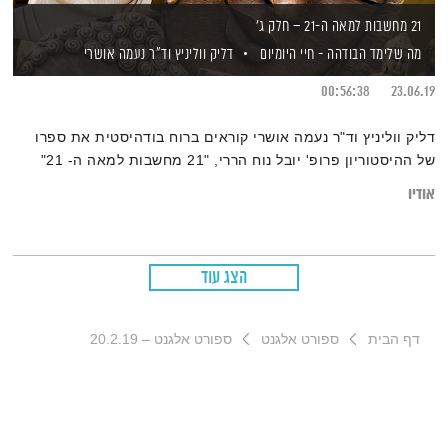
21 מחשבות למאה ה-21 – חלק ג'
מה שלימד הבודהה - חיי היומיום
דליק ווליניץ
וד"ר נעמה אושרי
00:56:38
23.06.19
דליק ווליניץ וד"ר נעמה אושרי קוראים ברוח בודהיסטית את ספרו
של ההיסטוריון פרופ' יובל נוח הררי, "21 מחשבות למאה ה- 21"
אודיו
הצג עוד
דף הבית
ספורט אלגנט
ספורט אלגנט – 20.2.19