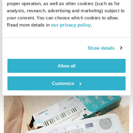
proper operation, as well as other cookies (such as for 
התעוררות – 30.7.23
analysis, research, advertising and marketing) subject to 
התעוררות
גליה גלעדי
your consent. You can choose which cookies to allow. 
Read more details in 
our privacy policy
.
01:27:31
30.07.23
גליה גלעדי מזמינה אתכם להתעורר יחדיו בכל בוקר, עם מוזיקה
מעולה בעריכתה ובהגשתה
Show details
אודיו
Allow all
Customize