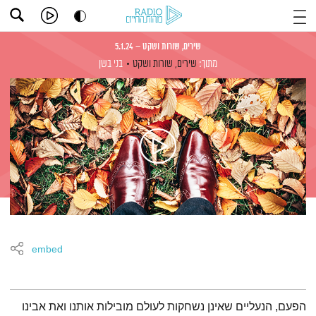
שירים, שורות ושקט – 5.1.24
מתוך:
שירים, שורות ושקט
בני בשן
embed
תמצית הפודקאסט
הפעם, הנעליים שאינן נשחקות לעולם מובילות אותנו ואת אבינו