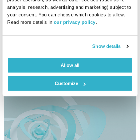
לצלול לתוך פסקול
דידי ארז
analysis, research, advertising and marketing) subject to 
00:56:07
09.08.24
your consent. You can choose which cookies to allow. 
Read more details in 
our privacy policy
.
פרופסור באוניברסיטה מספר לחבריו הקרובים כי הוא חי כבר
14,000 שנה. הסרט כולו מתרחש בסלון ביתו, ואת השיחה המרתקת
מלווה פסקול מהורהר, אוורירי ויפהפה של מלחין לא מוכר בשם
Show details
מארק הינטון סטוארט שזהו אחד מפסקוליו הבודדים. מגישים: דידי
אודיו
ארז ובלתזר
Allow all
Customize