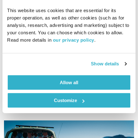
בחברה טובה
דנה דבורין
ואמיר פרי
This website uses cookies that are essential for its 
proper operation, as well as other cookies (such as for 
00:58:45
03.04.19
analysis, research, advertising and marketing) subject to 
your consent. You can choose which cookies to allow. 
דנה דבורין ואמיר פרי מקדישים את התכנית לזוגיות – התפתחות,
Read more details in 
our privacy policy
.
נפרדות ומה שביניהם. אורחים באולפן: חוה ואלעד אלאוהב, מלווים
יחידים וזוגות בתהליכי התפתחות וצמיחה
Show details
Allow all
אודיו
Customize