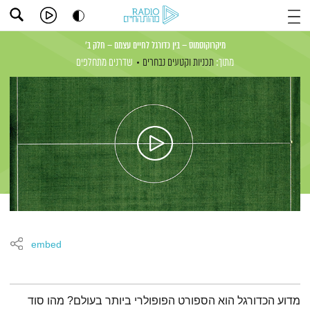
מיקרוקוסמוס – בין כדורגל לחיים עצמם – חלק ב'
מתוך:
תכניות וקטעים נבחרים
שדרנים מתחלפים
embed
תמצית הפודקאסט
מדוע הכדורגל הוא הספורט הפופולרי ביותר בעולם? מהו סוד