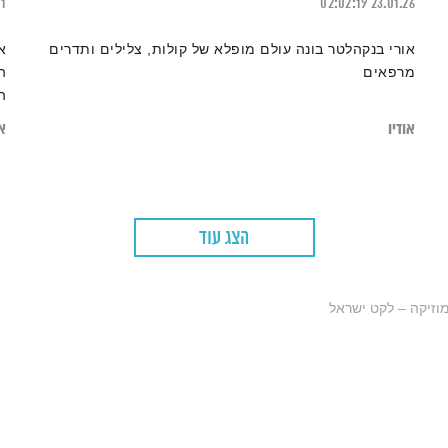
21
02:02:19
23.01.26
אורי בנקהלטר בונה עולם מופלא של קולות, צלילים ותדרים
א
מרפאים
ה
ה
מ
אודיו
או
הצג עוד
וזיקה – לקט ישראל