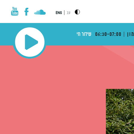
|
עב
ENG
ון
06:30-07:00
שידור חי