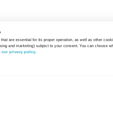
s
hat are essential for its proper operation, as well as other cooki
ising and marketing) subject to your consent. You can choose wh
 
our privacy policy
.
רדיו מהות החיים משדר ב:
ערוץ 87
YES
סלקום
TV
TUNE IN