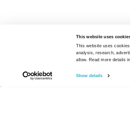
This website uses cookie
This website uses cookies t
analysis, research, advert
allow. Read more details in
Show details