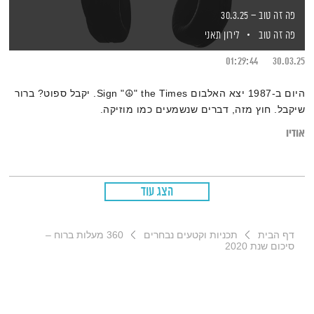
פה זה טוב – 30.3.25
פה זה טוב
לירון תאני
01:29:44
30.03.25
היום ב-1987 יצא האלבום Sign "☮︎" the Times. יקבל ספוט? ברור
שיקבל. חוץ מזה, דברים שנשמעים כמו מוזיקה.
אודיו
הצג עוד
דף הבית
תכניות וקטעים נבחרים
360 מעלות ברוח –
סיכום שנת 2020