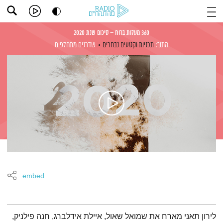
360 מעלות ברוח – סיכום שנת 2020
מתוך:
תכניות וקטעים נבחרים
שדרנים מתחלפים
embed
תמצית הפודקאסט
לירון תאני מארח את שמואל שאול, איילת אידלברג, חנה פילניק,