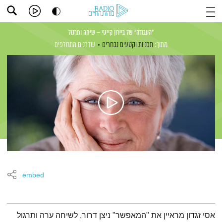
"העבודה" של ביירון קייטי – שיחה ותרגול
מתוך:
תכניות וקטעים נבחרים
שדרנים מתחלפים
embed
תמצית הפודקאסט
אסי זגדון מראיין את "המאפשר" ניצן דרור, לשיחה ערה ותרגול