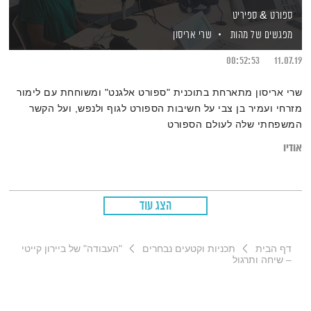
ספורט & ספיריט
מפגשים של מהות
שרי אריסון
00:52:53
11.07.19
שרי אריסון מתארחת בתוכנית "ספורט אלגנט" ומשוחחת עם לימור
מזרחי ועמיר בן צבי על חשיבות הספורט לגוף ולנפש, ועל הקשר
המשפחתי שלה לעולם הספורט
אודיו
הצג עוד
דף הבית
תכניות וקטעים נבחרים
"העבודה" של ביירון קייטי
– שיחה ותרגול