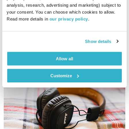
01:58:50
26.05.22
analysis, research, advertising and marketing) subject to 
your consent. You can choose which cookies to allow. 
עבורי כל תוכנית היא כמו לידה. לעיתים זו היא לידה קלה,
Read more details in 
our privacy policy
.
שמתרחשת כמעט מעצמה – המוזיקה זורמת והכל מתאים, ולעיתים
זו לידת עכוז ארוכה ומורכבת, כמו התוכנית הזו… אבל מה, היא
יצאה ממתק לאזניים ועשתה לי מצב רוח נפלא! בין יבשות, שפות,
אודיו
Show details
זמנים ותקופות, ז’אנרים ומקצבים – גרוב עולמי עם אליענה בן-דוד,
מהאולפן הביתי בברלין. רשימות השידור המלאות נמצאות ב
בלוג של אחת ששומעת
Allow all
Customize