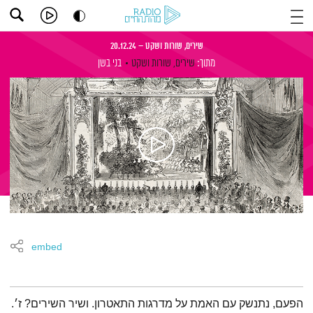
שירים, שורות ושקט – 20.12.24
מתוך:
שירים, שורות ושקט
בני בשן
embed
תמצית הפודקאסט
הפעם, נתנשק עם האמת על מדרגות התאטרון. ושיר השירים? ז׳.