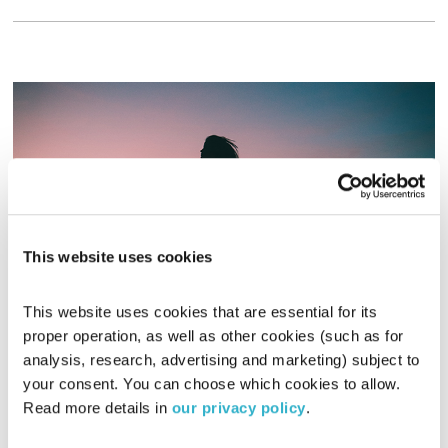
This website uses cookies
This website uses cookies that are essential for its 
זה הזמן להתחבר לג'ירוטוניק
proper operation, as well as other cookies (such as for 
זה הזמן להתחבר
שדרנים מתחלפים
analysis, research, advertising and marketing) subject to 
00:20:00
31.12.20
your consent. You can choose which cookies to allow. 
Read more details in 
our privacy policy
.
אסי זיגדון משוחח עם תמר שטיין קסמן, הבעלים והמנהלת
המקצועית של סטודיו 8 לג'ירוטוניק, מאמנת מוסמכת ופרה