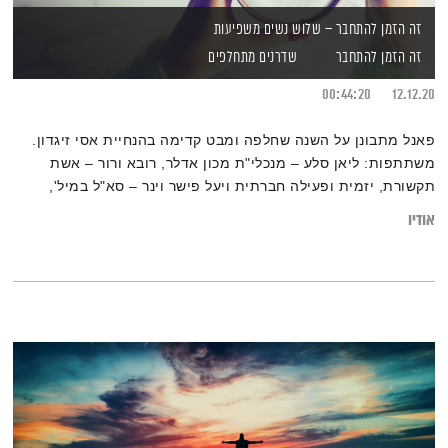
זה הזמן להתחבר – שלוש נשים משפיעות
זה הזמן להתחבר
שדרנים מתחלפים
00:44:20
12.12.20
פאנל מתבונן על השנה שחלפה ומבט קדימה בהנחיית אסי זיגדון.
משתתפות: ליאן סלע – מנכלי"ת מכון אדלר, רובא ורור – אשת
תקשורת, יזמית ופעילה חברתית ויעל פישר וינר – סא"ל במיל',
מנכ"ל y.change, ומנטורית לנוער בסיכון
אודיו