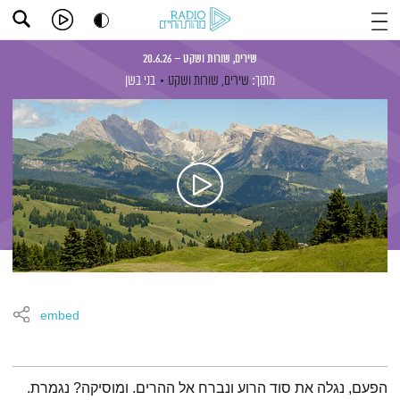
שירים, שורות ושקט – 20.6.26
מתוך:
שירים, שורות ושקט
בני בשן
embed
תמצית הפודקאסט
הפעם, נגלה את סוד הרוע ונברח אל ההרים. ומוסיקה? נגמרת.