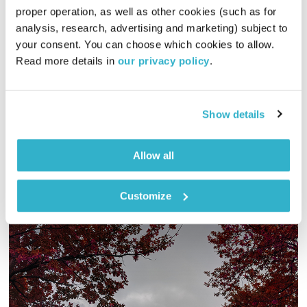
השעה המיוחדת
אסי זיגדון
proper operation, as well as other cookies (such as for 
00:53:21
28.11.22
analysis, research, advertising and marketing) subject to 
your consent. You can choose which cookies to allow. 
תדרים מרפאים במוסיקה – האם יש דבר כזה? ואיך זה קורה? אסי
Read more details in 
our privacy policy
.
זגדון משוחח עם לינה מרים שלו וארי שור במפגש נוכח ומרתק בין
מדע, צלילים ורוח
אודיו
Show details
Allow all
Customize