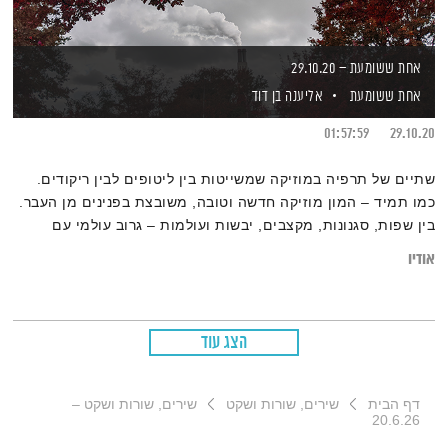
אחת ששומעת – 29.10.20
אחת ששומעת
אליענה בן דוד
01:57:59
29.10.20
שתיים של תרפיה במוזיקה שמשייטות בין ליטופים לבין ריקודים.
כמו תמיד – המון מוזיקה חדשה וטובה, משובצת בפנינים מן העבר.
בין שפות, סגנונות, מקצבים, יבשות ועולמות – גרוב עולמי עם
אליענה בן-דוד, מהאולפן הביתי בברלין. רוצים את רשימות השידור
אודיו
המלאות? מוזמנים לבקר ב
בלוג של אחת ששומעת
.
הצג עוד
דף הבית
שירים, שורות ושקט
שירים, שורות ושקט –
20.6.26