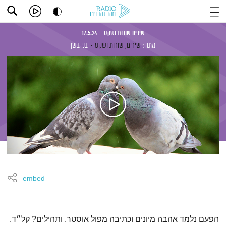
שירים שורות ושקט – 17.5.24
מתוך:
שירים, שורות ושקט
בני בשן
embed
תמצית הפודקאסט
הפעם נלמד אהבה מיונים וכתיבה מפול אוסטר. ותהילים? קל״ד.