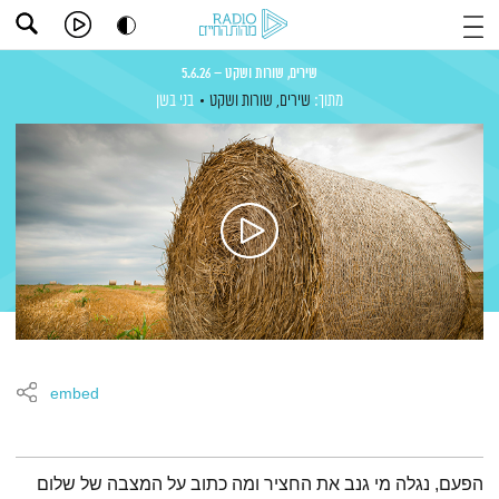
שירים, שורות ושקט – 5.6.26
מתוך:
שירים, שורות ושקט
בני בשן
embed
תמצית הפודקאסט
הפעם, נגלה מי גנב את החציר ומה כתוב על המצבה של שלום