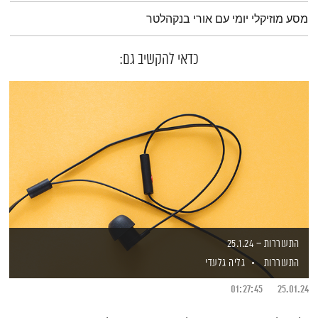
תמצית הפודקאסט
מסע מוזיקלי יומי עם אורי בנקהלטר
כדאי להקשיב גם:
התעוררות – 25.1.24
התעוררות
גליה גלעדי
01:27:45
25.01.24