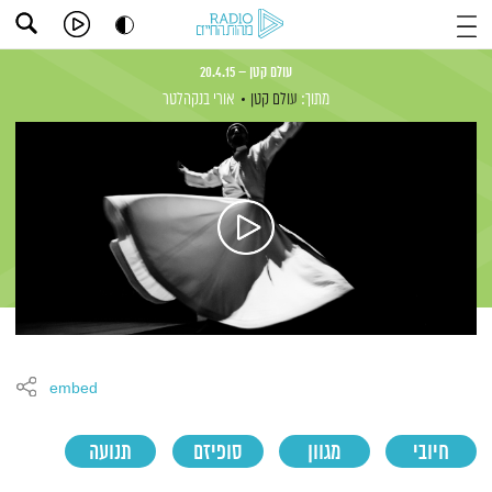
עולם קטן – 20.4.15
מתוך:
עולם קטן
אורי בנקהלטר
embed
חיובי
מגוון
סופיזם
תנועה