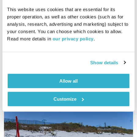
בני בא – 7.1.21
This website uses cookies that are essential for its 
בני בא
בני בשן
proper operation, as well as other cookies (such as for 
analysis, research, advertising and marketing) subject to 
01:58:54
07.01.21
your consent. You can choose which cookies to allow. 
Read more details in 
our privacy policy
.
והפעם יוהאן וולפגאנג פון גיתה יגיש פרח לרבינדרנאת טאגור.
וליליאן ברטו תרחרח, ובעז בנאי יתפעל ודורון שפר יתעלה. פרח.
ואלוהים? איתנו. ויופי. טפו עלינו
Show details
אודיו
Allow all
Customize