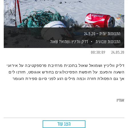
התבוננות יומית – 24.5.20
התבוננות שבועית
דליק ווליניץ
ושמואל שאול
00:30:09
24.05.20
דליק ווליניץ ושמואל שאול בתכנית מרחיבת פרספקטיבה על אירועי
השעה והפעם: על חופשת הפסיכולוגים בחודש אוגוסט, חזרנו לים
אך גם הפסולת חזרה וכמה מילים רגע לפני סיום ספירת העומר
ושבועות שבפתח
אודיו
הצג עוד