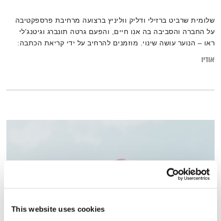
שלומית שרביט ברזילי ודליק ווליניץ ברצועה מרחיבת פרספקטיבה
על החברה והסביבה בה אנו חיים, והפעם גרטה תונברג וגיטנג'לי
ראו – הנוער עושה שינוי. מוזמנים להרחיב על ידי קריאת הכתבה:
"החיבור לטבע חיוני לנו כמו אוויר לנשימה – א.ד. גורדון היטיב
אודיו
לתאר זאת כבר לפני 100 שנים"
This website uses cookies