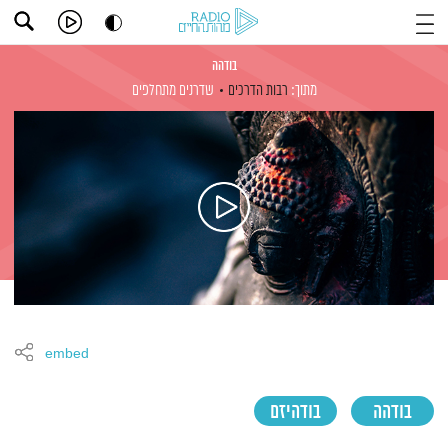
בודהה
מתוך:
רבות הדרכים
שדרנים מתחלפים
embed
בודהה
בודהיזם