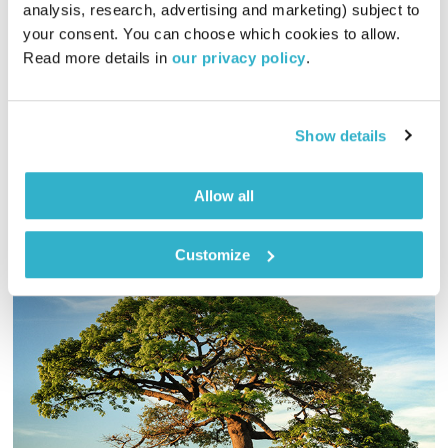
analysis, research, advertising and marketing) subject to 
00:21:03
16.05.17
your consent. You can choose which cookies to allow. 
Read more details in 
our privacy policy
.
סדרת פרקים על דרך הטבע, המרקם המופלא שבתוכו, פלאי וסודות
הבריאה, יחסי אדם ואדמה, מקומות מקודשים, עליות לרגל, רפואה
עם הטבע, והשמאן – איש הרפואה של הטבע
Show details
אודיו
Allow all
Customize