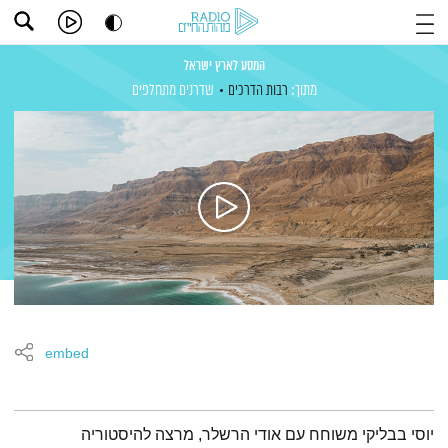
המסע לארץ ישראל
מתוך:
רבות הדרכים
שדרנים מתחלפים
embed
תמצית הפודקאסט
יוסי בבליקי משוחח עם אודי הרשלר, מרצה להיסטוריה