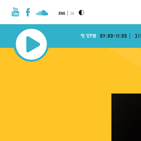
|
עב
ENG
וב
09:00-11:00
שידור חי