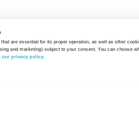
s
hat are essential for its proper operation, as well as other cooki
ising and marketing) subject to your consent. You can choose wh
 
our privacy policy
.
רדיו מהות החיים משדר ב:
ערוץ 87
YES
סלקום
TV
TUNE IN