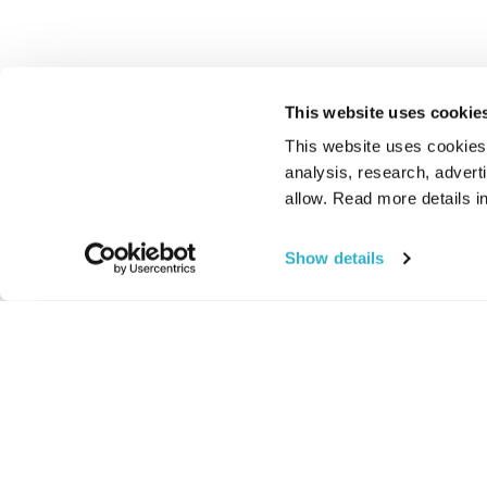
This website uses cookie
This website uses cookies t
analysis, research, advert
allow. Read more details in
Show details