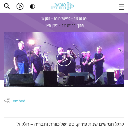
פה זה טוב – ספיישל כוורת – חלק א'
מתוך:
פה זה טוב
לירון תאני
embed
תמצית הפודקאסט
לרגל חמישים שנות פירוק, ספיישל כוורת וחבריה – חלק א'