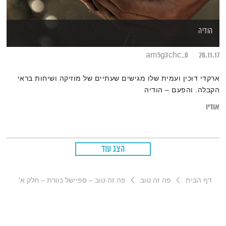
הודיה
0_am5g3chc
20.11.17
ארקדי דוכין ועמית שלו מגישים שעתיים של מוזיקה ושיחות בראי
הקבלה. והפעם – הודיה
אודיו
הצג עוד
דף הבית
פה זה טוב
פה זה טוב – ספיישל כוורת – חלק א'