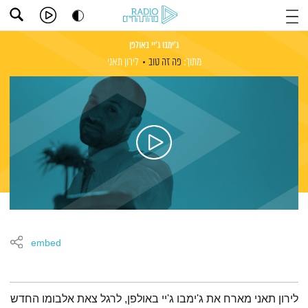
ג'ימבו ג'יי באולפן
מתוך:
פה זה טוב
לירון תאני
embed
תמצית הפודקאסט
לירון תאני מארח את ג'ימבו ג'יי באולפן, לרגל צאת אלבומו החדש