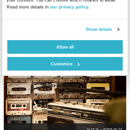
01:05:56
13.06.17
Read more details in 
our privacy policy
.
שעה אינטימית של סיפורים, שירים ו… עמיר לב.
אודיו
Show details
Allow all
Customize
כל יום מחדש – 16.12.24