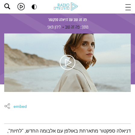
פה זה טוב עם דניאלה ספקטור
מתוך:
פה זה טוב
לירון תאני
embed
תמצית הפודקאסט
דניאלה ספקטור מתארחת באולפן עם אלבומה החדש, "לחיות",