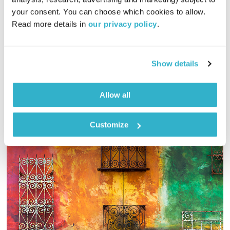
01:59:48
08.01.26
your consent. You can choose which cookies to allow. 
Read more details in 
our privacy policy
.
במלאת עשור למותו – שעתיים שכולן דיוויד בואי, בעריכת אמיר פרי
ונעמה מיימון
אודיו
Show details
Allow all
Customize