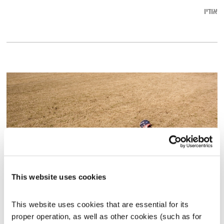
אודיו
This website uses cookies
מהם התיוגים שאספנו בילדות וכיצד הם עיצבו את מי שאנחנו מאמינים שאנחנו
קול קורא
תום לב-ארי
וירדן להבי
This website uses cookies that are essential for its 
proper operation, as well as other cookies (such as for 
00:10:46
11.03.20