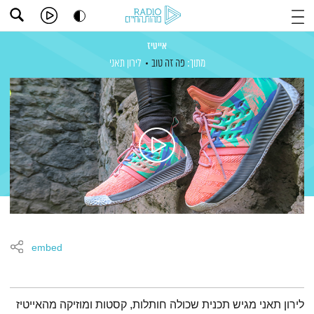
אייטיז
מתוך:
פה זה טוב
לירון תאני
embed
תמצית הפודקאסט
לירון תאני מגיש תכנית שכולה חותלות, קסטות ומוזיקה מהאייטיז