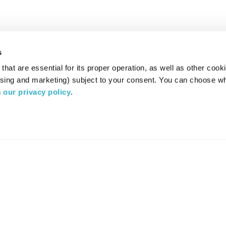
s
hat are essential for its proper operation, as well as other cooki
ising and marketing) subject to your consent. You can choose wh
 
our privacy policy
.
רדיו מהות החיים משדר ב:
ערוץ 87
YES
סלקום
TV
TUNE IN