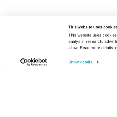
This website uses cookie
This website uses cookies t
analysis, research, advert
allow. Read more details in
Show details