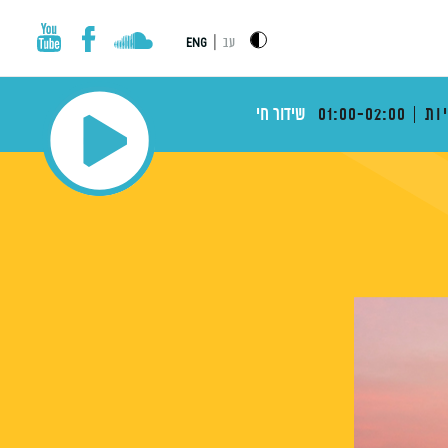
|
עב
ENG
ות
01:00-02:00
שידור חי