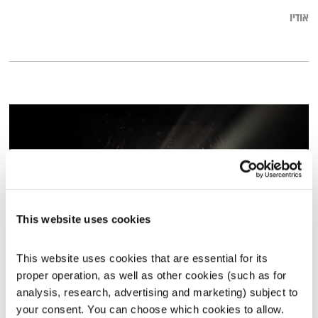
אודיו
This website uses cookies
This website uses cookies that are essential for its 
עולם קטן – 11.9.19
proper operation, as well as other cookies (such as for 
עולם קטן
אורי בנקהלטר
analysis, research, advertising and marketing) subject to 
your consent. You can choose which cookies to allow. 
01:56:02
11.09.19