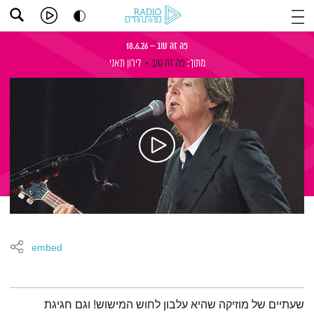
פה זה טוב – 18.6.26
מתוך:
פה זה טוב
לירון תאני
embed
תמצית הפודקאסט
שעתיים של מוזיקה שהיא עלבון לחוש המישוש! וגם חגיגת