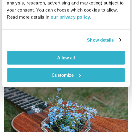
analysis, research, advertising and marketing) subject to 
00:31:09
15.10.21
your consent. You can choose which cookies to allow. 
Read more details in 
our privacy policy
.
יוסי בבליקי והרב אסף עזריה, על האפשרות למצוא גאולה במציאות
– הספר ׳מי השילוח׳ של רבי מרדכי יוסף ליינר פוגש את אלבום
הסולו הראשון של פיל קולינס (Face Value)
Show details
אודיו
Allow all
Customize