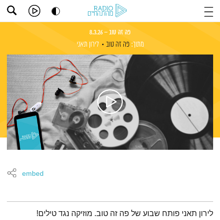
פה זה טוב – 8.3.26
מתוך:
פה זה טוב
לירון תאני
embed
תמצית הפודקאסט
לירון תאני פותח שבוע של פה זה טוב. מוזיקה נגד טילים!