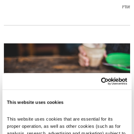
אודיו
This website uses cookies
עונשים
This website uses cookies that are essential for its 
הקול יחסים
דליה אילת,
גליה אלכסנדר
ודנה דבורין
proper operation, as well as other cookies (such as for 
00:58:22
12.01.20
analysis, research, advertising and marketing) subject to 