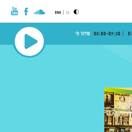
|
עב
ENG
ת
08:00-09:30
שידור חי