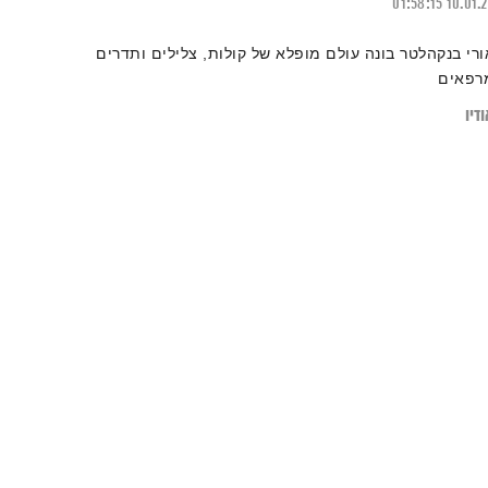
01:58:15
10.01.
ורי בנקהלטר בונה עולם מופלא של קולות, צלילים ותדרים
רפאים
דיו