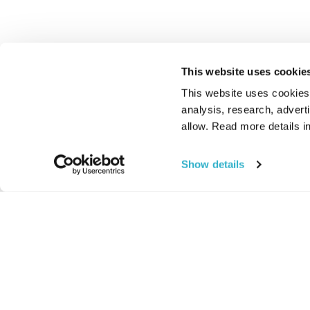
This website uses cookie
This website uses cookies t
analysis, research, advert
allow. Read more details in
Show details