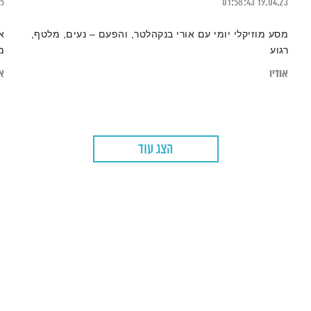
25
01:58:43
19.04.23
מסע מוזיקלי יומי עם אורי בנקהלטר, והפעם – נעים, מלטף,
א
רגוע
מ
אודיו
או
הצג עוד