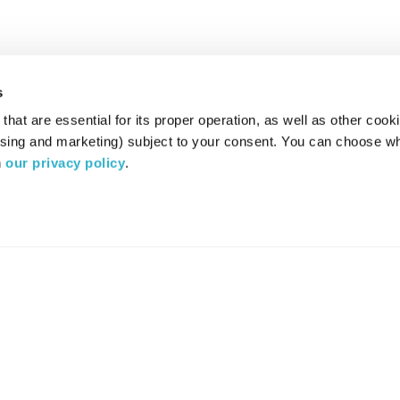
s
hat are essential for its proper operation, as well as other cooki
ising and marketing) subject to your consent. You can choose wh
 
our privacy policy
.
רדיו מהות החיים משדר ב:
ערוץ 87
YES
סלקום
TV
TUNE IN