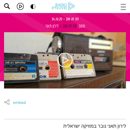
פה זה טוב – 24.12.25
מתוך:
פה זה טוב
לירון תאני
embed
תמצית הפודקאסט
לירון תאני נובר במוזיקה ישראלית