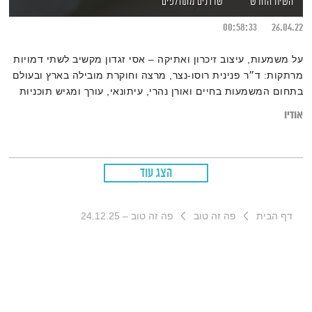
השיח החדש
שדרנים מתחלפים
00:58:33
26.04.22
על משמעות, עיצוב זיכרון ואתיקה – אסי זגדון מקשיב לשתי דמויות
מרתקות: ד״ר פנינית רוסו-נצר, מרצה וחוקרת מובילה בארץ ובעולם
בתחום המשמעות בחיים ואורן נהרי, עיתונאי, עורך ומגיש תוכניות
טלוויזיה ורדיו
אודיו
הצג עוד
דף הבית
פה זה טוב
פה זה טוב – 24.12.25