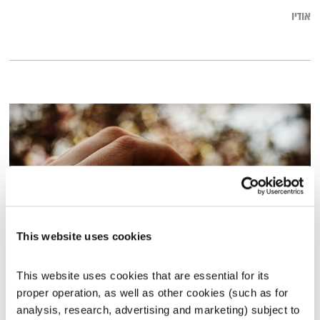
אודיו
This website uses cookies
עולם קטן – 7.2.22
This website uses cookies that are essential for its 
עולם קטן
אורי בנקהלטר
proper operation, as well as other cookies (such as for 
analysis, research, advertising and marketing) subject to 
01:58:33
07.02.22