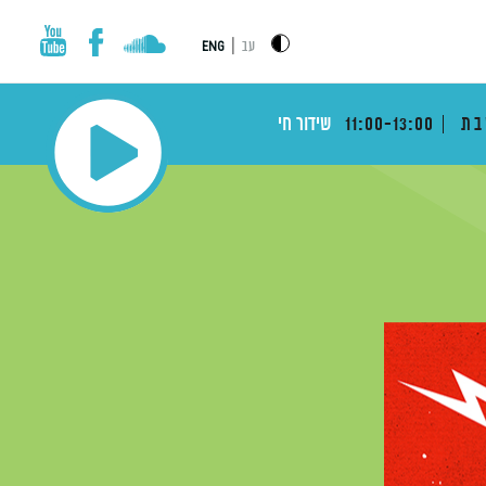
|
עב
ENG
בת
11:00-13:00
שידור חי