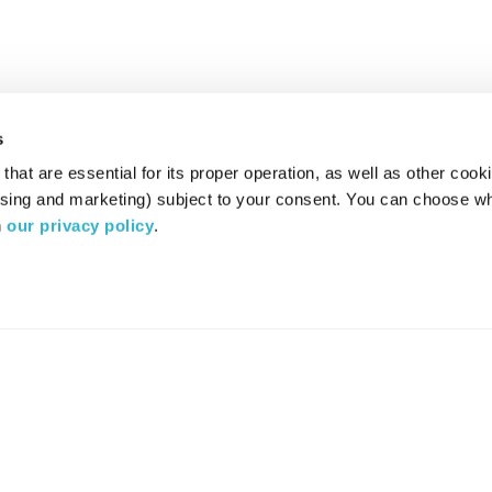
s
hat are essential for its proper operation, as well as other cooki
ising and marketing) subject to your consent. You can choose wh
 
our privacy policy
.
רדיו מהות החיים משדר ב:
ערוץ 87
YES
סלקום
TV
TUNE IN