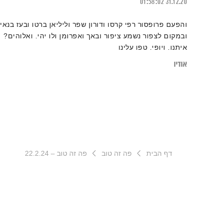
01:58:02
31.12.20
והפעם פרופסור רפי קרסו ודורון שפר וליליאן ברטו ובעז בנאי
ובמקום לצפור נשמע ציפור ובאך ואפרומן ולו יהי. ואלוהים?
איתנו. ויופי. טפו עלינו
אודיו
דף הבית
פה זה טוב
פה זה טוב – 22.2.24