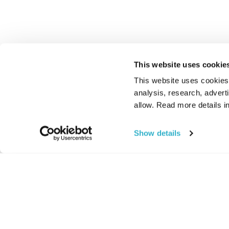
This website uses cookie
This website uses cookies t
analysis, research, advert
allow. Read more details in
Show details