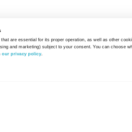
s
hat are essential for its proper operation, as well as other cooki
ising and marketing) subject to your consent. You can choose wh
 
our privacy policy
.
רדיו מהות החיים משדר ב:
ערוץ 87
YES
סלקום
TV
TUNE IN