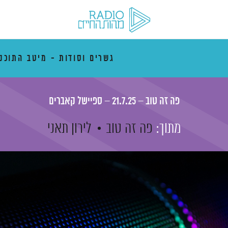
גשרים וסודות - מיטב התוכני
פה זה טוב – 21.7.25 – ספיישל קאברים
מתוך:
פה זה טוב
לירון תאני