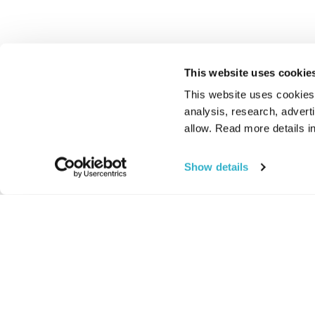
This website uses cookie
This website uses cookies t
analysis, research, advert
allow. Read more details in
Show details