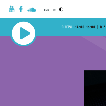
|
עב
ENG
ות
14:00-16:00
שידור חי