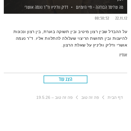
מה שלימד הבודהה - חיי היומיום
דליק ווליניץ
וד"ר נעמה אושרי
00:58:52
22.11.12
על ההבדל שבין רצון מיטיב ובין תשוקה בוערת, בין רצון ונכונות
להיענות ובין תחושת הריצוי שעלולה להתלוות אליו. ד"ר נעמה
אושרי ודליק ווליניץ על שאלת הרצון.
אודיו
הצג עוד
דף הבית
פה זה טוב
פה זה טוב – 19.5.26