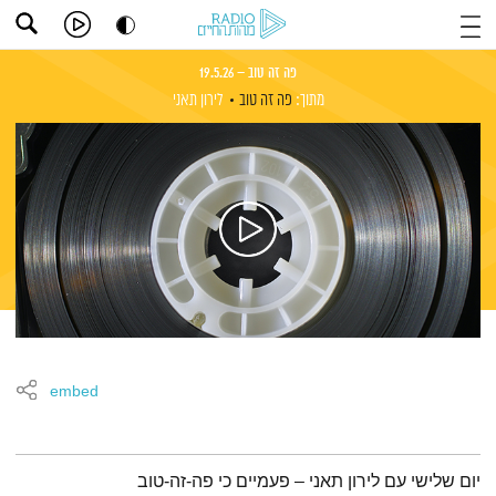
פה זה טוב – 19.5.26
מתוך:
פה זה טוב
לירון תאני
embed
תמצית הפודקאסט
יום שלישי עם לירון תאני – פעמיים כי פה-זה-טוב