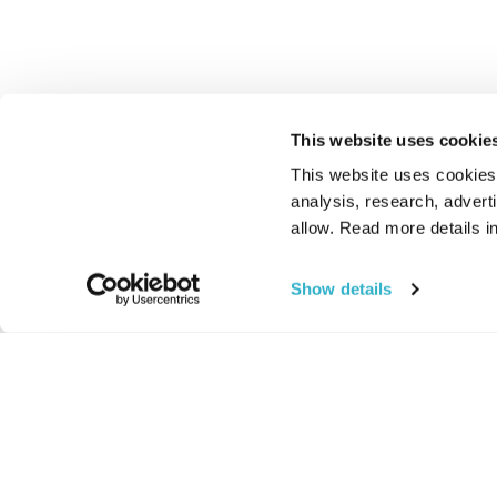
This website uses cookie
This website uses cookies t
analysis, research, advert
allow. Read more details in
Show details