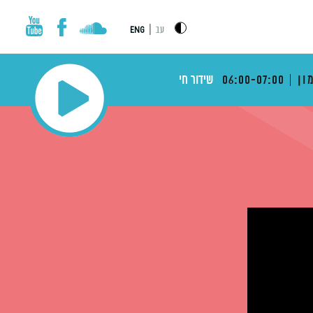
|
עב
ENG
ון
06:00-07:00
שידור חי