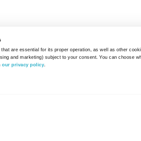
s
hat are essential for its proper operation, as well as other cooki
ising and marketing) subject to your consent. You can choose wh
 
our privacy policy
.
רדיו מהות החיים משדר ב:
ערוץ 87
YES
סלקום
TV
TUNE IN