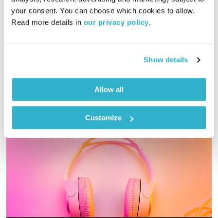
00:50:44
31.07.25
your consent. You can choose which cookies to allow. 
Read more details in 
our privacy policy
.
דליק מארח את מאסטרו רוני פורת – על חקר התודעה,עולם
המוסיקה והקשר העמוק בינהם
אודיו
Show details
Allow all
Customize