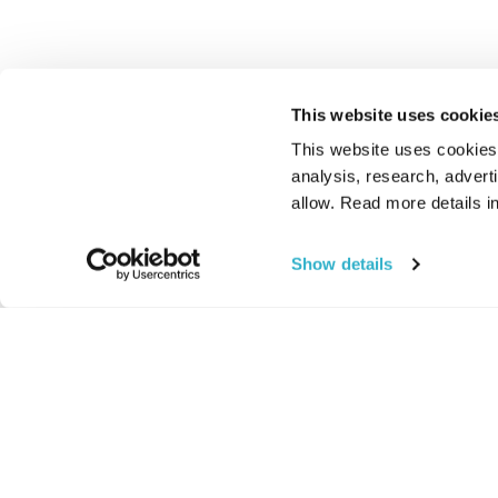
This website uses cookie
This website uses cookies t
analysis, research, advert
allow. Read more details in
Show details