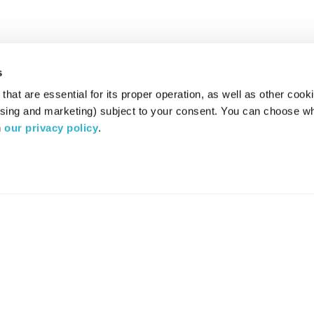
s
hat are essential for its proper operation, as well as other cooki
ising and marketing) subject to your consent. You can choose wh
 
our privacy policy
.
רדיו מהות החיים משדר ב:
ערוץ 87
YES
סלקום
TV
TUNE IN