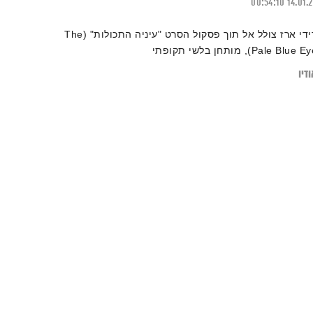
00:54:10
14.01.
דידי ארז צולל אל תוך פסקול הסרט "עיניה התכולות" (The
Pale Blue ), מותחן בלשי תקופתי
דיו