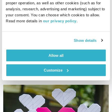
proper operation, as well as other cookies (such as for 
חברות
analysis, research, advertising and marketing) subject to 
בחברה טובה
דנה דבורין
ואמיר פרי
your consent. You can choose which cookies to allow. 
Read more details in 
our privacy policy
.
01:00:46
10.01.18
דנה דבורין ואמיר פרי חיים יחד 25 שנה. בתכניתם הם נפגשים
לשעה אחת בה הם עושים זום אאוט מחיי השגרה ומשוחחים על
Show details
נושא שחשוב לשניהם. והפעם – חברות.
אודיו
Allow all
Customize