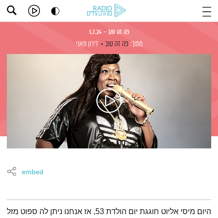
פה זה טוב – 1.7.24
מתוך:
פה זה טוב
לירון תאני
embed
תמצית הפודקאסט
היום מיסי אליוט חוגגת יום הולדת 53, אז אנחנו ניתן לה ספוט מזל