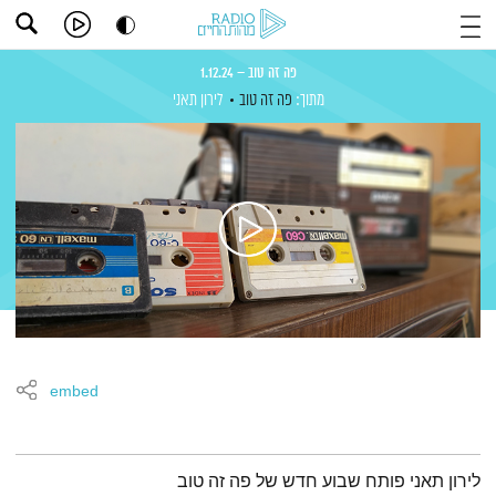
פה זה טוב – 1.12.24
מתוך:
פה זה טוב
לירון תאני
embed
תמצית הפודקאסט
לירון תאני פותח שבוע חדש של פה זה טוב