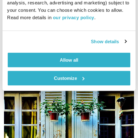
analysis, research, advertising and marketing) subject to 
00:32:34
07.05.21
your consent. You can choose which cookies to allow. 
Read more details in 
our privacy policy
.
'אֵין תּוֹכוֹ כְּבָרוֹ' האם ומתי פנימיותו של אדם בהלימה עם חיצוניותו?
הספר 'חיפוש אחר המופלא' של פ.ד. אוספנסקי פוגש את קלידי
הפסנתר של ביל אוונס
Show details
אודיו
Allow all
Customize