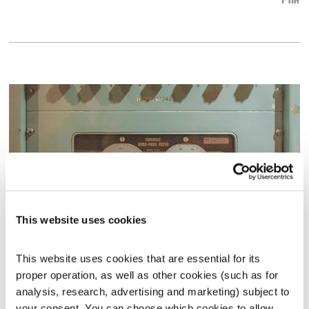
אודיו
This website uses cookies
מסעותיי במרחבי הזמן – 14.2.26
This website uses cookies that are essential for its 
מסעותיי במרחבי הזמן
דדי יצחייק
proper operation, as well as other cookies (such as for 
00:59:16
14.02.26
analysis, research, advertising and marketing) subject to 
your consent. You can choose which cookies to allow. 