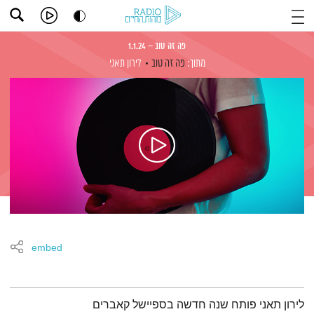
פה זה טוב – 1.1.24
מתוך:
פה זה טוב
לירון תאני
embed
תמצית הפודקאסט
לירון תאני פותח שנה חדשה בספיישל קאברים