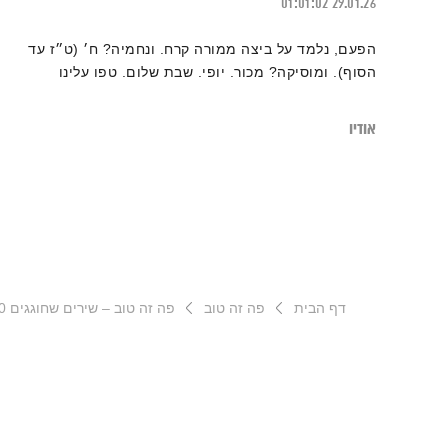
01:01:02
29.01.26
הפעם, נלמד על ביצה ממורה קרח. ונחמיה? ח׳ (ט״ז עד
הסוף). ומוסיקה? מכור. יופי. שבת שלום. טפו עלינו
אודיו
דף הבית
פה זה טוב
פה זה טוב – שירים שחוגגים 40!