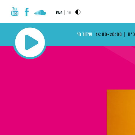
|
עב
ENG
ים
16:00-20:00
שידור חי