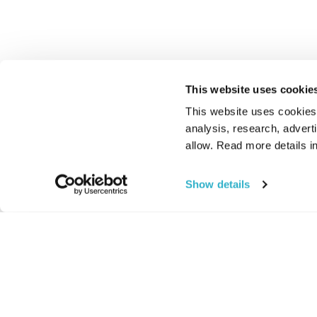
This website uses cookie
This website uses cookies t
analysis, research, advert
allow. Read more details in
Show details