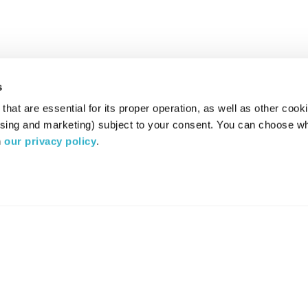
s
hat are essential for its proper operation, as well as other cooki
ising and marketing) subject to your consent. You can choose wh
 
our privacy policy
.
רדיו מהות החיים משדר ב:
ערוץ 87
YES
סלקום
TV
TUNE IN