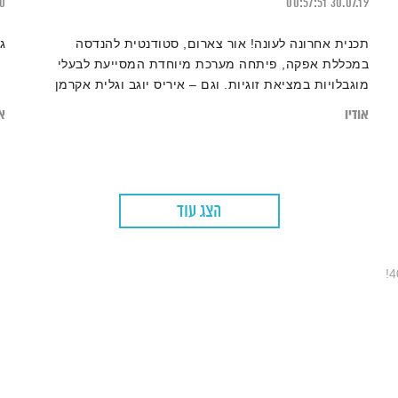
20
00:57:51
30.07.19
תכנית אחרונה לעונה! אור צארום, סטודנטית להנדסה
ג
במכללת אפקה, פיתחה מערכת מיוחדת המסייעת לבעלי
מוגבלויות במציאת זוגיות. וגם – איריס יוגב וגלית אקרמן
הגיעו לאולפן לספר על מיזם "יוצאים לאור"
אודיו
או
הצג עוד