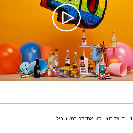
לירון תאני חוגג יומולדת 40 ללהיטים שיצאו בשנת 1983 – דיוויד בואי, סוזי אנד דה בנשיז, בילי