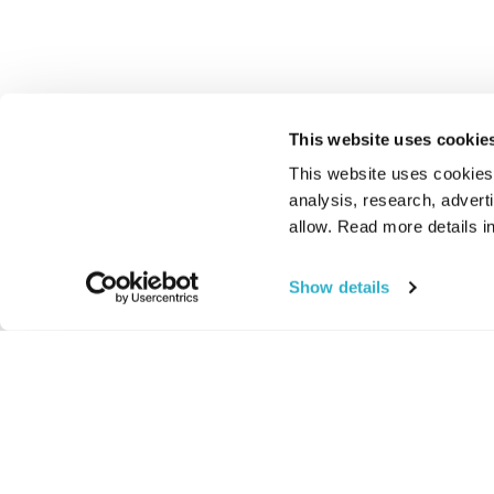
This website uses cookie
This website uses cookies t
analysis, research, advert
allow. Read more details in
Show details