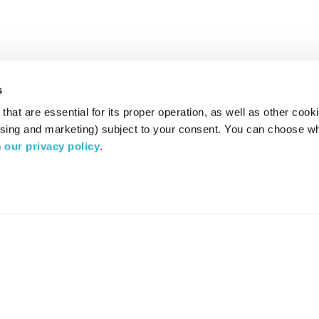
s
hat are essential for its proper operation, as well as other cooki
ising and marketing) subject to your consent. You can choose wh
 
our privacy policy
.
רדיו מהות החיים משדר ב:
ערוץ 87
YES
סלקום
TV
TUNE IN