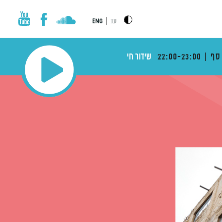
|
עב
ENG
סף
22:00-23:00
שידור חי