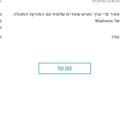
12
01:59:43
22.01.26
אמיר פרי עורך ומגיש שעתיים שלמות עם המוזיקה המעולה
מ
של Madness
ב
מ
אודיו
או
הצג עוד