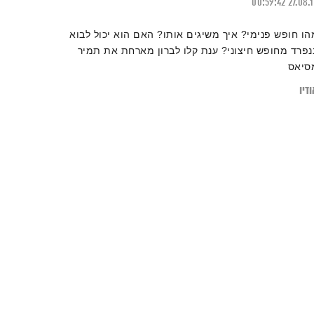
00:59:42
27.08.
הו חופש פנימי? איך משיגים אותו? האם הוא יכול לבוא
נפרד מחופש חיצוני? ענת קלו לברון מארחת את תמיר
סיאס
דיו